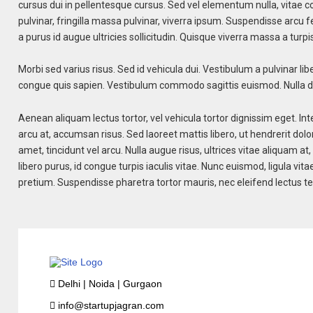
cursus dui in pellentesque cursus. Sed vel elementum nulla, vitae co
pulvinar, fringilla massa pulvinar, viverra ipsum. Suspendisse arcu
a purus id augue ultricies sollicitudin. Quisque viverra massa a tu
Morbi sed varius risus. Sed id vehicula dui. Vestibulum a pulvinar lib
congue quis sapien. Vestibulum commodo sagittis euismod. Nulla dic
Aenean aliquam lectus tortor, vel vehicula tortor dignissim eget. I
arcu at, accumsan risus. Sed laoreet mattis libero, ut hendrerit dolor
amet, tincidunt vel arcu. Nulla augue risus, ultrices vitae aliquam at,
libero purus, id congue turpis iaculis vitae. Nunc euismod, ligula v
pretium. Suspendisse pharetra tortor mauris, nec eleifend lectus 
Delhi | Noida | Gurgaon
info@startupjagran.com