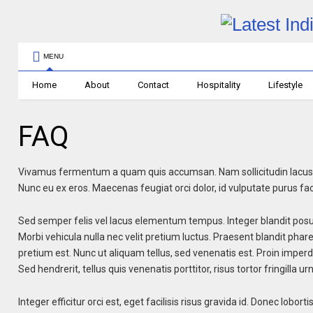
MENU
Home
About
Contact
Hospitality
Lifestyle
FAQ
Vivamus fermentum a quam quis accumsan. Nam sollicitudin lacus vel
Nunc eu ex eros. Maecenas feugiat orci dolor, id vulputate purus facil
Sed semper felis vel lacus elementum tempus. Integer blandit posuer
Morbi vehicula nulla nec velit pretium luctus. Praesent blandit pharetr
pretium est. Nunc ut aliquam tellus, sed venenatis est. Proin imperd
Sed hendrerit, tellus quis venenatis porttitor, risus tortor fringilla ur
Integer efficitur orci est, eget facilisis risus gravida id. Donec lobor