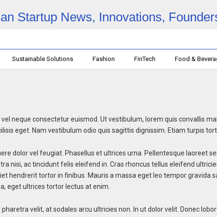
Sustainable Solutions
Fashion
FinTech
Food & Bever
 neque consectetur euismod. Ut vestibulum, lorem quis convallis malesu
isis eget. Nam vestibulum odio quis sagittis dignissim. Etiam turpis torto
e dolor vel feugiat. Phasellus et ultrices urna. Pellentesque laoreet sem
a nisi, ac tincidunt felis eleifend in. Cras rhoncus tellus eleifend ultric
iet hendrerit tortor in finibus. Mauris a massa eget leo tempor gravida s
na, eget ultrices tortor lectus at enim.
tis pharetra velit, at sodales arcu ultricies non. In ut dolor velit. Donec lo