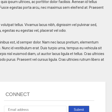
 ipsum ultrices, ac porttitor dolor facilisis. Aenean id tellus
is. Fusce egestas porta arcu, nec maximus sem eleifend at. Praesent
 volutpat tellus. Vivamus lacus nibh, dignissim vel pulvinar sed,
 egestas eu egestas vel, placerat vel odio.
t finibus est, id semper dolor. Nam nec lacus pretium, elementum
s. Nunc id vestibulum erat. Duis turpis urna, tempus eu vehicula sit
pis nisl euismod diam, ut auctor lacus ligula et tellus. Cras ultricies
o purus. Praesent vel cursus ligula. Cras ultricies rutrum libero at
CONNECT