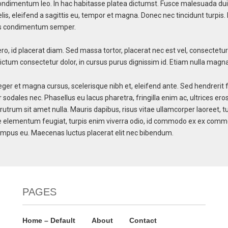
ndimentum leo. In hac habitasse platea dictumst. Fusce malesuada dui quis
 felis, eleifend a sagittis eu, tempor et magna. Donec nec tincidunt turp
rpis condimentum semper.
ero, id placerat diam. Sed massa tortor, placerat nec est vel, consectetur
tum consectetur dolor, in cursus purus dignissim id. Etiam nulla magna,
nteger et magna cursus, scelerisque nibh et, eleifend ante. Sed hendreri
 sodales nec. Phasellus eu lacus pharetra, fringilla enim ac, ultrices ero
 rutrum sit amet nulla. Mauris dapibus, risus vitae ullamcorper laoreet, tur
itae elementum feugiat, turpis enim viverra odio, id commodo ex ex commod
tempus eu. Maecenas luctus placerat elit nec bibendum.
PAGES
Home – Default
About
Contact