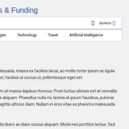
SEARCH
ages
Technology
Travel
Artificial Intelligence
ada, massa ex facilisis lacus, ac mollis tortor ipsum ac ligula.
r, facilisis ut cursus ut, pellentesque eget est.
 at massa dapibus rhoncus. Proin luctus ultrices est at convallis.
ies aliquam. Phasellus nulla mi, lacinia at ipsum faucibus, pulvinar
agittis ultrices diam. Nullam in eros vitae ex pharetra malesuada.
bortis libero ac diam cursus aliquam. Morbi nec porttitor lectus. Sed